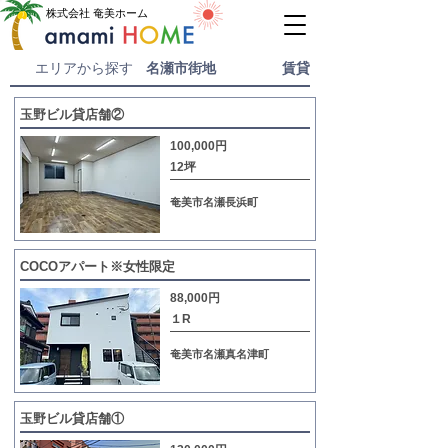
株式会社 奄美ホーム
​エリアから探す
名瀬市街地
賃貸
玉野ビル貸店舗②
100,000円
12坪
奄美市名瀬長浜町
COCOアパート※女性限定
88,000円
１R
奄美市名瀬真名津町
玉野ビル貸店舗①