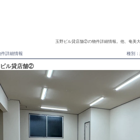
賃貸一覧
売買一覧
会社案内
玉野ビル貸店舗②の物件詳細情報。他、奄美
物件詳細情報
種別：
ビル貸店舗②