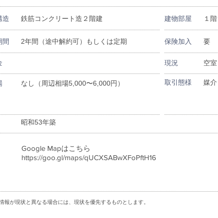
構造
鉄筋コンクリート造２階建
建物部屋
１階
期間
2年間（途中解約可）もしくは定期
保険加入
要
金
現況
空室
取引態様
媒介
場
なし（周辺相場5,000〜6,000円）
昭和53年築
Google Mapはこちら
https://goo.gl/maps/qUCXSABwXFoPftH16
情報が現状と異なる場合には、現状を優先するものとします。