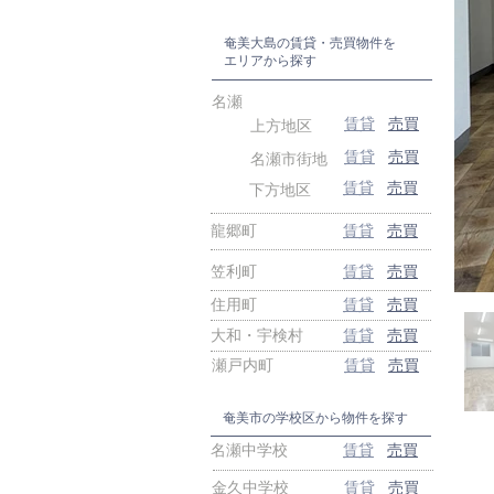
奄美大島の賃貸・売買物件を
エリアから探す
名瀬
賃貸
売買
上方地区
賃貸
売買
名瀬市街地
賃貸
売買
下方地区
龍郷町
賃貸
売買
笠利町
賃貸
売買
住用町
賃貸
売買
大和・宇検村
賃貸
売買
瀬戸内町
賃貸
売買
奄美市の学校区から物件を探す
名瀬中学校
賃貸
売買
金久中学校
賃貸
売買