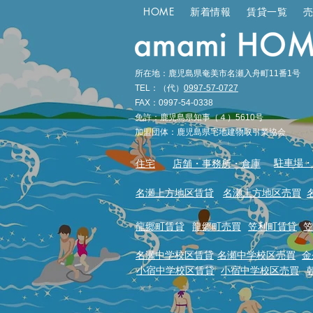
HOME
新着情報
賃貸一覧
所在地：鹿児島県奄美市名瀬入舟町11番1号
TEL：（代）
0997-57-0727
FAX：0997-54-0338
免許：鹿児島県知事（４）5610号
加盟団体：鹿児島県宅地建物取引業協会
駐車場・
住宅
店舗・事務所・倉庫
名瀬上方地区賃貸
名瀬上方地区売買
龍郷町賃貸
龍郷町売買
笠利町賃貸
笠
名瀬中学校区賃貸
名瀬中学校区売買
金
小宿中学校区賃貸
小宿中学校区売買