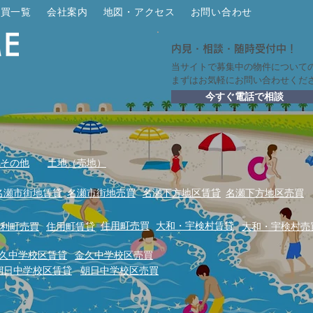
売買一覧
会社案内
地図・アクセス
お問い合わせ
内見・相談・随時受付中！
当サイトで募集中の物件について
まずはお気軽にお問い合わせくだ
今すぐ電話で相談
その他
土地（売地）
名瀬市街地賃貸
名瀬市街地売買
名瀬下方地区賃貸
名瀬下方地区売買
住用町売買
大和・宇検村賃貸
利町売買
住用町賃貸
大和・宇検村売
久中学校区賃貸
金久中学校区売買
朝日中学校区賃貸
朝日中学校区売買