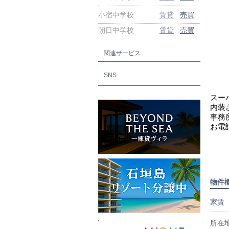
小宿中学校
賃貸
売買
朝日中学校
賃貸
売買
関連サービス
SNS
スー
内装
事務
お電
物件
家賃
所在