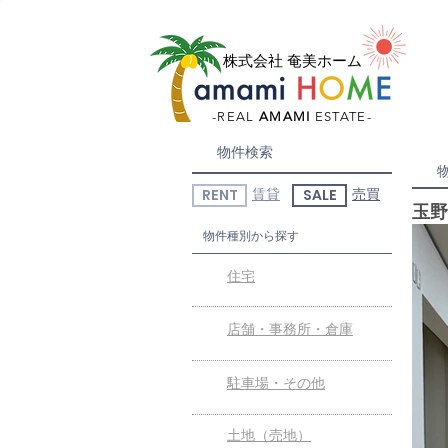
HOME
新着情報
株式会社 奄美ホーム
-REAL
AMAMI
ESTATE-
物件検索
RENT
SALE
賃貸
売買
玉野
物件種別から探す
住宅
店舗・事務所・倉庫
駐車場・その他
土地（売地）